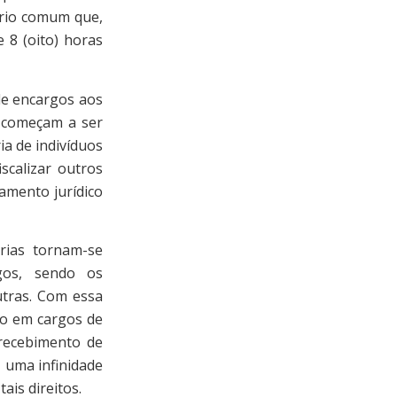
ário comum que,
 8 (oito) horas
e encargos aos
s começam a ser
ia de indivíduos
scalizar outros
amento jurídico
as tornam-se
rgos, sendo os
tras. Com essa
mo em cargos de
recebimento de
, uma infinidade
ais direitos.