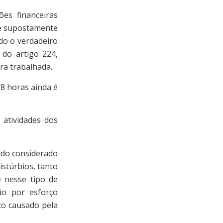
s financeiras
e supostamente
do o verdadeiro
 do artigo 224,
ora trabalhada.
/8 horas ainda é
tividades dos
do considerado
istúrbios, tanto
e nesse tipo de
ão por esforço
ico causado pela