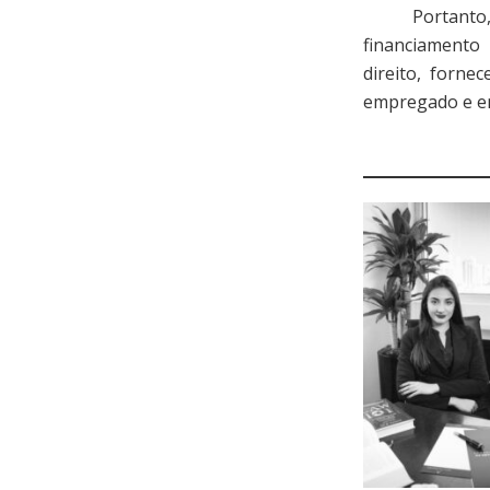
Portanto, é d
financiament
direito, forne
empregado e em