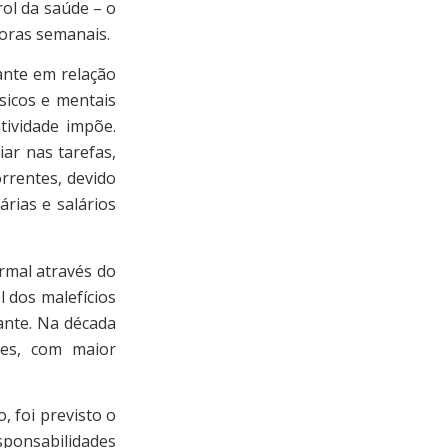
rol da saúde – o
 horas semanais.
nte em relação
sicos e mentais
tividade impõe.
ar nas tarefas,
rrentes, devido
rias e salários
mal através do
l dos malefícios
ante. Na década
es, com maior
foi previsto o
sponsabilidades