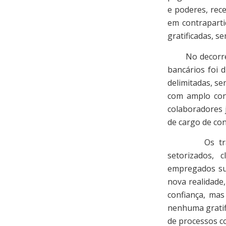
e poderes, rec
em contraparti
gratificadas, se
No decorrer d
bancários foi 
delimitadas, se
com amplo cont
colaboradores 
de cargo de co
Os trabalho
setorizados, 
empregados su
nova realidade
confiança, ma
nenhuma gratifi
de processos co