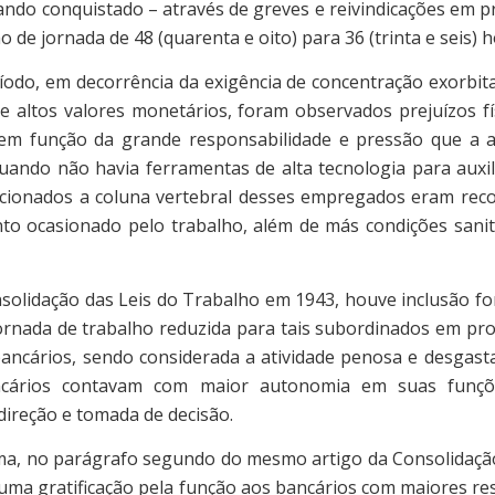
ndo conquistado – através de greves e reivindicações em p
ão de jornada de 48 (quarenta e oito) para 36 (trinta e seis)
, em decorrência da exigência de concentração exorbita
e altos valores monetários, foram observados prejuízos fí
 em função da grande responsabilidade e pressão que a a
uando não havia ferramentas de alta tecnologia para auxili
cionados a coluna vertebral desses empregados eram reco
o ocasionado pelo trabalho, além de más condições sanitá
dação das Leis do Trabalho em 1943, houve inclusão for
ornada de trabalho reduzida para tais subordinados em pro
ancários, sendo considerada a atividade penosa e desgast
ncários contavam com maior autonomia em suas funçõ
direção e tomada de decisão.
no parágrafo segundo do mesmo artigo da Consolidação, 
ma gratificação pela função aos bancários com maiores re