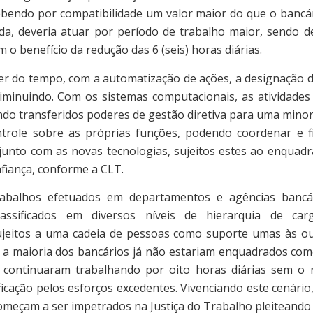
ebendo por compatibilidade um valor maior do que o banc
da, deveria atuar por período de trabalho maior, sendo de
m o benefício da redução das 6 (seis) horas diárias.
o tempo, com a automatização de ações, a designação d
diminuindo. Com os sistemas computacionais, as atividade
ndo transferidos poderes de gestão diretiva para uma minor
role sobre as próprias funções, podendo coordenar e fi
junto com as novas tecnologias, sujeitos estes ao enquadr
nfiança, conforme a CLT.
s efetuados em departamentos e agências bancári
classificados em diversos níveis de hierarquia de ca
jeitos a uma cadeia de pessoas como suporte umas às ou
, a maioria dos bancários já não estariam enquadrados co
s continuaram trabalhando por oito horas diárias sem o 
cação pelos esforços excedentes. Vivenciando este cenário
meçam a ser impetrados na Justiça do Trabalho pleiteando t