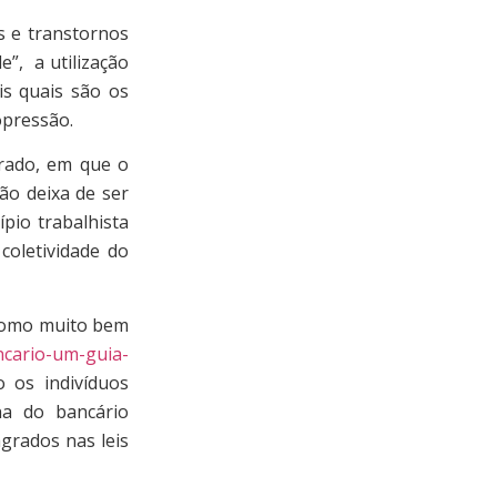
 e transtornos
e”, a utilização
is quais são os
opressão.
rado, em que o
ão deixa de ser
pio trabalhista
coletividade do
como muito bem
ncario-um-guia-
o os indivíduos
ina do bancário
grados nas leis