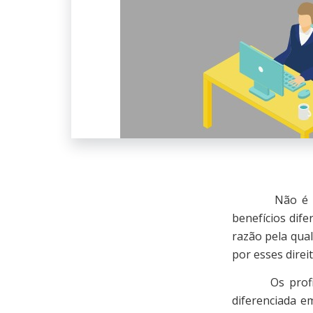
Não é novidad
benefícios dif
razão pela qual
por esses direi
Os profissio
diferenciada e