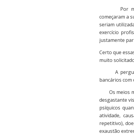
Por motivos 
começaram a s
seriam utiliza
exercício prof
justamente para
Certo que essas
muito solicitad
A pergunta q
bancários com 
Os meios muda
desgastante vis
psíquicos quan
atividade, ca
repetitivo), do
exaustão extre