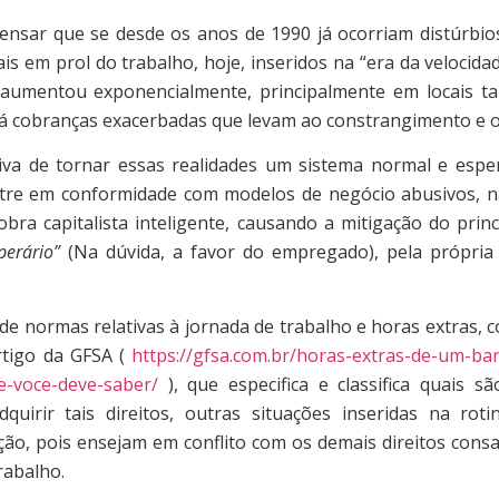
r que se desde os anos de 1990 já ocorriam distúrbios
 em prol do trabalho, hoje, inseridos na “era da velocidad
s aumentou exponencialmente, principalmente em locais ta
á cobranças exacerbadas que levam ao constrangimento e 
e tornar essas realidades um sistema normal e espe
tre em conformidade com modelos de negócio abusivos, n
ra capitalista inteligente, causando a mitigação do princí
perário”
(Na dúvida, a favor do empregado), pela própria 
normas relativas à jornada de trabalho e horas extras, 
rtigo da GFSA (
https://gfsa.com.br/horas-extras-de-um-ba
e-voce-deve-saber/
), que especifica e classifica quais sã
dquirir tais direitos, outras situações inseridas na rot
ão, pois ensejam em conflito com os demais direitos consa
trabalho.