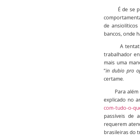
É de se pensa
comportamentais
de ansiolítico
bancos, onde h
A tentativa d
trabalhador en
mais uma manob
“
in dubio pro o
certame.
Para além de 
explicado no a
com-tudo-o-qu
passíveis de a
requerem atenç
brasileiras do 