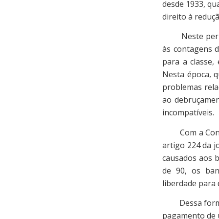
desde 1933, qua
direito à reduç
Neste período
às contagens d
para a classe,
Nesta época, q
problemas rela
ao debruçament
incompatíveis.
Com a Consoli
artigo 224 da j
causados aos b
de 90, os ba
liberdade para 
Dessa forma, 
pagamento de u