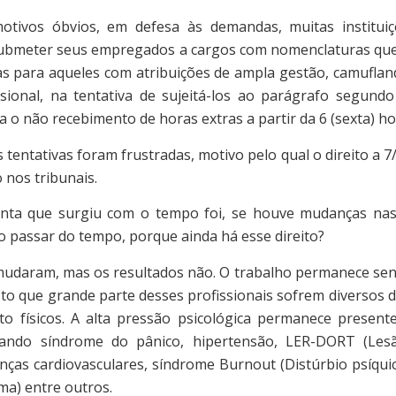
óbvios, em defesa às demandas, muitas instituiçõe
ubmeter seus empregados a cargos com nomenclaturas qu
das para aqueles com atribuições de ampla gestão, camuflan
issional, na tentativa de sujeitá-los ao parágrafo segundo
 o não recebimento de horas extras a partir da 6 (sexta) h
 tentativas foram frustradas, motivo pelo qual o direito a 7
o nos tribunais.
ue surgiu com o tempo foi, se houve mudanças nas a
o passar do tempo, porque ainda há esse direito?
ram, mas os resultados não. O trabalho permanece sen
to que grande parte desses profissionais sofrem diversos d
to físicos. A alta pressão psicológica permanece present
usando síndrome do pânico, hipertensão, LER-DORT (Les
enças cardiovasculares, síndrome Burnout (Distúrbio psíqu
ma) entre outros.