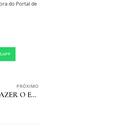
ora do Portal de
SAPP
PRÓXIMO
SOU OBRIGADO A FAZER O EXAME TOXICOLÓGICO?