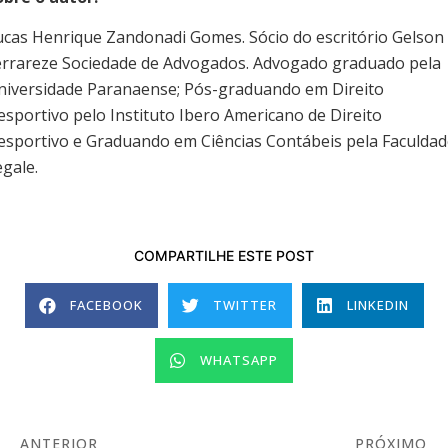
ucas Henrique Zandonadi Gomes. Sócio do escritório Gelson
errareze Sociedade de Advogados. Advogado graduado pela
niversidade Paranaense; Pós-graduando em Direito
esportivo pelo Instituto Ibero Americano de Direito
esportivo e Graduando em Ciências Contábeis pela Faculda
egale.
COMPARTILHE ESTE POST
FACEBOOK
TWITTER
LINKEDIN
WHATSAPP
ANTERIOR
PRÓXIMO