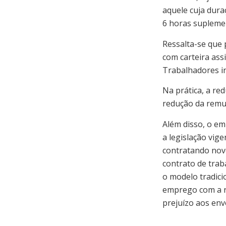
aquele cuja dura
6 horas supleme
Ressalta-se que 
com carteira ass
Trabalhadores i
Na prática, a re
redução da remu
Além disso, o e
a legislação vig
contratando nov
contrato de trab
o modelo tradici
emprego com a re
prejuízo aos env