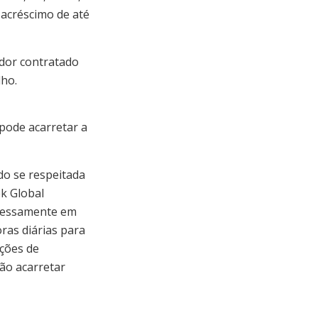
 acréscimo de até
ador contratado
lho.
 pode acarretar a
do se respeitada
k Global
pressamente em
ras diárias para
ações de
ão acarretar