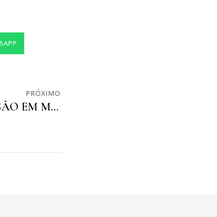
SAPP
PRÓXIMO
LAYOFF(S) X DEMISSÃO EM MASSA: QUAL A DIFERENÇA?