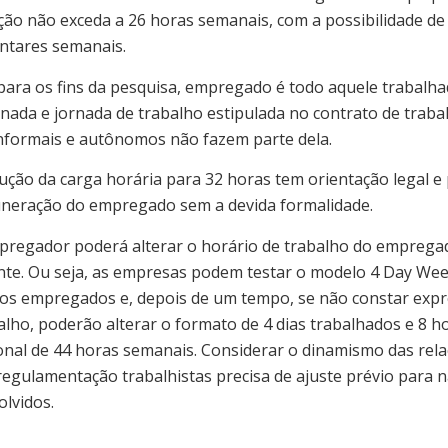
ção não exceda a 26 horas semanais, com a possibilidade de
ntares semanais.
para os fins da pesquisa, empregado é todo aquele trabalh
inada e jornada de trabalho estipulada no contrato de traba
nformais e autônomos não fazem parte dela.
dução da carga horária para 32 horas tem orientação legal e
neração do empregado sem a devida formalidade.
mpregador poderá alterar o horário de trabalho do emprega
ente. Ou seja, as empresas podem testar o modelo 4 Day Wee
os empregados e, depois de um tempo, se não constar ex
alho, poderão alterar o formato de 4 dias trabalhados e 8 ho
onal de 44 horas semanais. Considerar o dinamismo das rel
gulamentação trabalhistas precisa de ajuste prévio para n
olvidos.