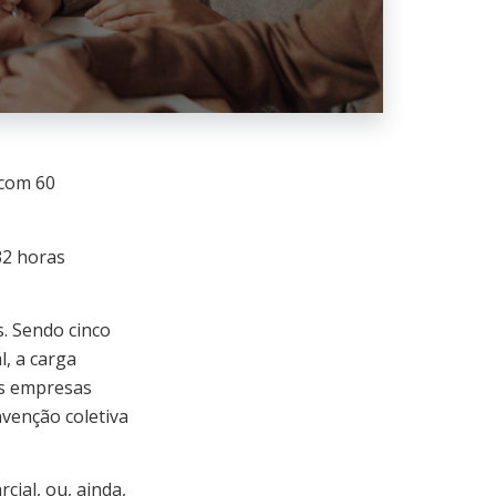
 com 60
32 horas
s. Sendo cinco
l, a carga
as empresas
venção coletiva
ial, ou, ainda,